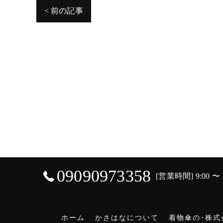
< 前の記事
09090973358
[営業時間] 9:00 〜
ホーム
かさはなについて
着物傘の･株式