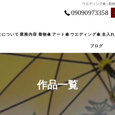
ウエディング傘 | 
09090973358
なについて
業務内容
着物傘
アート傘
ウエディング傘
名入れ
ブログ
着物傘のご注文
アーティスト
アート小物
作品一覧