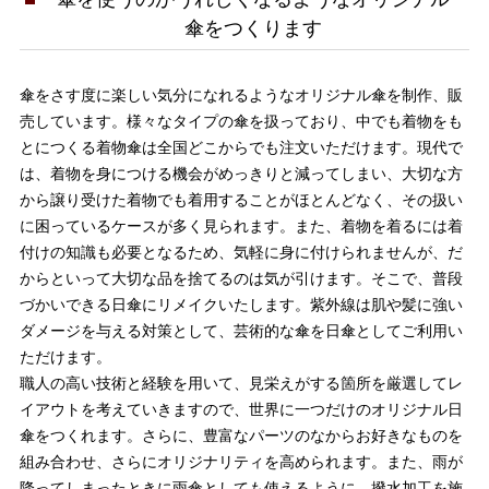
傘をつくります
傘をさす度に楽しい気分になれるようなオリジナル傘を制作、販
売しています。様々なタイプの傘を扱っており、中でも着物をも
とにつくる着物傘は全国どこからでも注文いただけます。現代で
は、着物を身につける機会がめっきりと減ってしまい、大切な方
から譲り受けた着物でも着用することがほとんどなく、その扱い
に困っているケースが多く見られます。また、着物を着るには着
付けの知識も必要となるため、気軽に身に付けられませんが、だ
からといって大切な品を捨てるのは気が引けます。そこで、普段
づかいできる日傘にリメイクいたします。紫外線は肌や髪に強い
ダメージを与える対策として、芸術的な傘を日傘としてご利用い
ただけます。
職人の高い技術と経験を用いて、見栄えがする箇所を厳選してレ
イアウトを考えていきますので、世界に一つだけのオリジナル日
傘をつくれます。さらに、豊富なパーツのなからお好きなものを
組み合わせ、さらにオリジナリティを高められます。また、雨が
降ってしまったときに雨傘としても使えるように、撥水加工を施