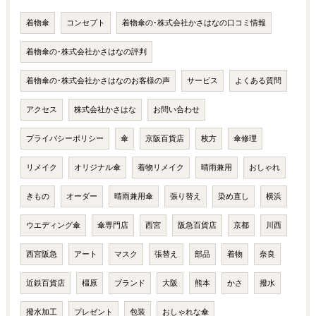
着物傘
コンセプト
着物傘の･株式会社かさはなの口コミ情報
着物傘の･株式会社かさはなの評判
着物傘の･株式会社かさはなのお客様の声
サービス
よくある質問
アクセス
株式会社かさはな
お問い合わせ
プライバシーポリシー
傘
京阪百貨店
枚方
傘修理
リメイク
オリジナル傘
着物リメイク
晴雨兼用
おしゃれ
きもの
オーダー
晴雨兼用傘
張り替え
染め直し
横浜
ウエディング傘
傘専門店
西宮
阪急百貨店
京都
川西
西宮阪急
アート
マスク
張替え
部品
着物
奈良
近鉄百貨店
橿原
ブランド
大阪
熊本
かさ
撥水
撥水加工
プレゼント
包装
おしゃれな傘