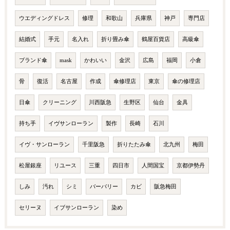
ウエディングドレス
修理
和歌山
兵庫県
神戸
専門店
結婚式
手元
名入れ
折り畳み傘
鶴屋百貨店
高級傘
ブランド傘
mask
かわいい
金沢
広島
福岡
小倉
骨
復活
名古屋
作成
傘修理店
東京
傘の修理店
日傘
クリーニング
川西阪急
生野区
仙台
金具
持ち手
イヴサンローラン
製作
長崎
石川
イヴ・サンローラン
千里阪急
折りたたみ傘
北九州
梅田
松屋銀座
リユース
三重
四日市
人間国宝
京都伊勢丹
しみ
汚れ
シミ
バーバリー
カビ
阪急梅田
セリーヌ
イブサンローラン
染め