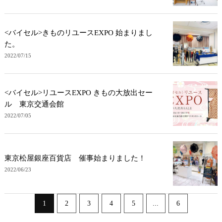
<バイセル>きものリユースEXPO 始まりまし
た。
2022/07/15
<バイセル>リユースEXPO きもの大放出セー
ル 東京交通会館
2022/07/05
東京松屋銀座百貨店 催事始まりました！
2022/06/23
1
2
3
4
5
...
6